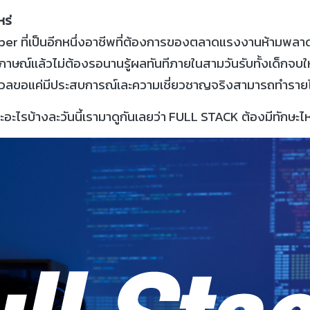
หร่
per ที่เป็นอีกหนึ่งอาชีพที่ต้องการของตลาดแรงงานห้ามพลาดเ
ษณ์เเล้วไม่ต้องรอนานรู้ผลทันทีภายในสามวันรับทั้งเด็กจบใหม
ังวลขอแค่มีประสบการณ์เละความเชี่ยวชาญจริงสามารถทำรายได
ะอะไรบ้างละวันนี้เรามาดูกันเลยว่า FULL STACK ต้องมีทักษะไ