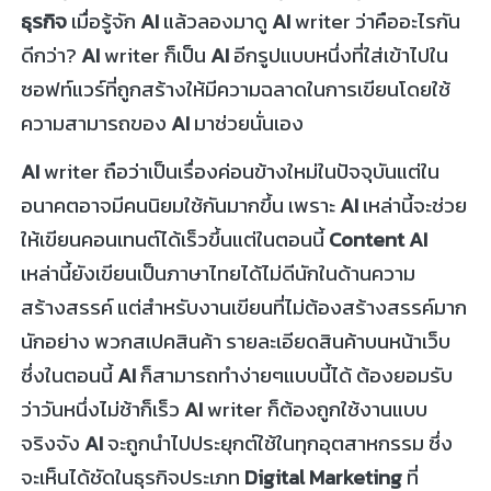
ธุรกิจ
เมื่อรู้จัก
AI
แล้วลองมาดู
AI
writer ว่าคืออะไรกัน
ดีกว่า?
AI
writer ก็เป็น
AI
อีกรูปแบบหนึ่งที่ใส่เข้าไปใน
ซอฟท์แวร์ที่ถูกสร้างให้มีความฉลาดในการเขียนโดยใช้
ความสามารถของ
AI
มาช่วยนั่นเอง
AI
writer ถือว่าเป็นเรื่องค่อนข้างใหม่ในปัจจุบันแต่ใน
อนาคตอาจมีคนนิยมใช้กันมากขึ้น เพราะ
AI
เหล่านี้จะช่วย
ให้เขียนคอนเทนต์ได้เร็วขึ้นแต่ในตอนนี้
Content AI
เหล่านี้ยังเขียนเป็นภาษาไทยได้ไม่ดีนักในด้านความ
สร้างสรรค์ แต่สำหรับงานเขียนที่ไม่ต้องสร้างสรรค์มาก
นักอย่าง พวกสเปคสินค้า รายละเอียดสินค้าบนหน้าเว็บ
ซึ่งในตอนนี้
AI
ก็สามารถทำง่ายๆแบบนี้ได้ ต้องยอมรับ
ว่าวันหนึ่งไม่ช้าก็เร็ว
AI
writer ก็ต้องถูกใช้งานแบบ
จริงจัง
AI
จะถูกนำไปประยุกต์ใช้ในทุกอุตสาหกรรม ซึ่ง
จะเห็นได้ชัดในธุรกิจประเภท
Digital Marketing
ที่