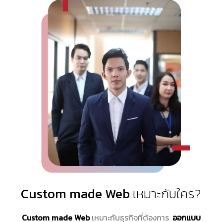
Custom made Web
เหมาะกับใคร?
Custom made Web
เหมาะกับธุรกิจที่ต้องการ
ออกแบบ