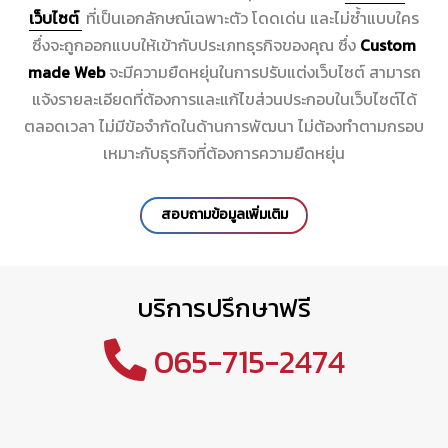
เว็บไซต์
ที่เป็นเอกลักษณ์เฉพาะตัว โดดเด่น และไม่ซ้ำแบบใคร
ซึ่งจะถูกออกแบบให้เข้ากับประเภทธุรกิจของคุณ ซึ่ง
Custom
made Web
จะมีความยืดหยุ่นในการปรับแต่งเว็บไซต์ สามารถ
แจ้งรายละเอียดที่ต้องการและแก้ไขส่วนประกอบในเว็บไซต์ได้
ตลอดเวลา ไม่มีข้อจำกัดในด้านการพัฒนา ไม่ต้องทำตามกรอบ
เหมาะกับธุรกิจที่ต้องการความยืดหยุ่น
สอบถามข้อมูลเพิ่มเติม
บริการปรึกษาฟรี
065-715-2474