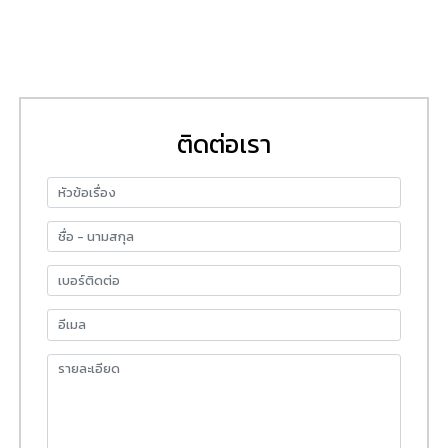
ติดต่อเรา